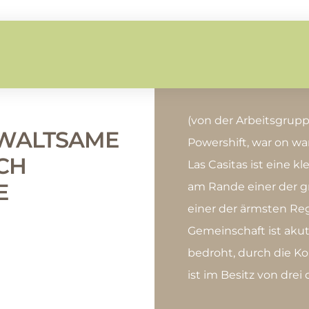
(von der Arbeitsgrup
EWALTSAME
Powershift, war on w
CH
Las Casitas ist eine k
E
am Rande einer der gr
einer der ärmsten Re
Gemeinschaft ist aku
bedroht, durch die Ko
ist im Besitz von drei 