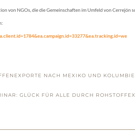
ition von NGOs, die die Gemeinschaften im Umfeld von Cerrejón so
n:
?ea.client.id=1784&ea.campaign.id=33277&ea.tracking.id=we
WAFFENEXPORTE NACH MEXIKO UND KOLUMBIE
MINAR: GLÜCK FÜR ALLE DURCH ROHSTOFFEX