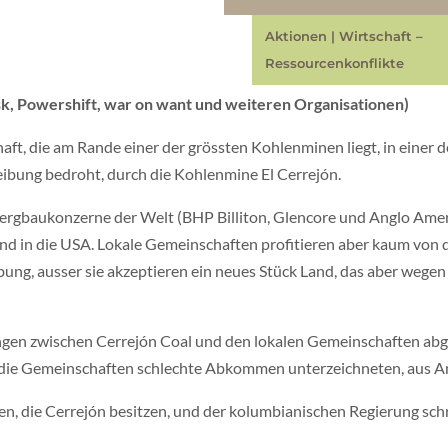
Aktionen
|
Wirtschaft –
Ressourcenkonflikte
k, Powershift, war on want und weiteren Organisationen)
chaft, die am Rande einer der grössten Kohlenminen liegt, in eine
ibung bedroht, durch die Kohlenmine El Cerrejón.
 Bergbaukonzerne der Welt (BHP Billiton, Glencore und Anglo Ameri
 und in die USA. Lokale Gemeinschaften profitieren aber kaum von
ung, ausser sie akzeptieren ein neues Stück Land, das aber weg
gen zwischen Cerrejón Coal und den lokalen Gemeinschaften abgel
 die Gemeinschaften schlechte Abkommen unterzeichneten, aus Ang
en, die Cerrejón besitzen, und der kolumbianischen Regierung sc