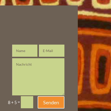
=
Senden
8 + 5