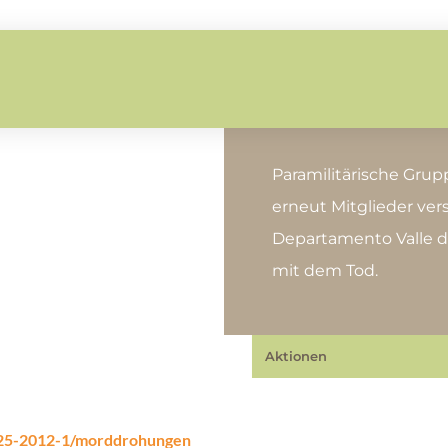
Paramilitärische Gru
erneut Mitglieder ve
N
Departamento Valle 
mit dem Tod.
Aktionen
325-2012-1/morddrohungen