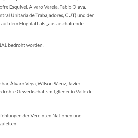
fre Esquivel, Alvaro Varela, Fabio Olaya,
al Unitaria de Trabajadores, CUT) und der
auf dem Flugblatt als „auszuschaltende
INAL bedroht worden.
ar, Álvaro Vega, Wilson Sáenz, Javier
edrohte Gewerkschaftsmitglieder in Valle del
mpfehlungen der Vereinten Nationen und
uleiten.