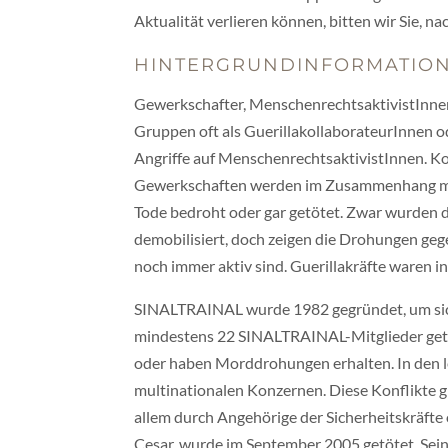
Aktualität verlieren können, bitten wir Sie, n
HINTERGRUNDINFORMATIO
Gewerkschafter, MenschenrechtsaktivistInnen
Gruppen oft als GuerillakollaborateurInnen 
Angriffe auf MenschenrechtsaktivistInnen. K
Gewerkschaften werden im Zusammenhang mi
Tode bedroht oder gar getötet. Zwar wurden 
demobilisiert, doch zeigen die Drohungen ge
noch immer aktiv sind. Guerillakräfte waren 
SINALTRAINAL wurde 1982 gegründet, um sich f
mindestens 22 SINALTRAINAL-Mitglieder getö
oder haben Morddrohungen erhalten. In den l
multinationalen Konzernen. Diese Konflikte g
allem durch Angehörige der Sicherheitskräft
Cesar, wurde im September 2005 getötet. Sei