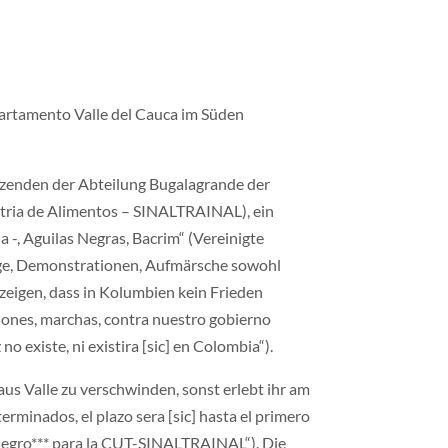
artamento Valle del Cauca im Süden
tzenden der Abteilung Bugalagrande der
stria de Alimentos – SINALTRAINAL), ein
 -, Aguilas Negras, Bacrim“ (Vereinigte
äge, Demonstrationen, Aufmärsche sowohl
zeigen, dass in Kolumbien kein Frieden
ciones, marchas, contra nuestro gobierno
o existe, ni existira [sic] en Colombia“).
us Valle zu verschwinden, sonst erlebt ihr am
minados, el plazo sera [sic] hasta el primero
e negro*** para la CUT-SINALTRAINAL“). Die