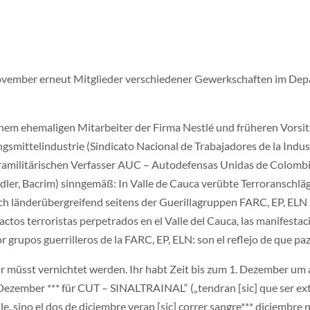
ovember erneut Mitglieder verschiedener Gewerkschaften im Dep
inem ehemaligen Mitarbeiter der Firma Nestlé und früheren Vorsi
gsmittelindustrie (Sindicato Nacional de Trabajadores de la Indu
aramilitärischen Verfasser AUC – Autodefensas Unidas de Colombia
ler, Bacrim) sinngemäß: In Valle de Cauca verübte Terroranschl
h länderübergreifend seitens der Guerillagruppen FARC, EP, ELN 
actos terroristas perpetrados en el Valle del Cauca, las manifesta
 grupos guerrilleros de la FARC, EP, ELN: son el reflejo de que paz n
r müsst vernichtet werden. Ihr habt Zeit bis zum 1. Dezember um a
ezember *** für CUT – SINALTRAINAL“ („tendran [sic] que ser exter
le, sino el dos de diciembre veran [sic] correr sangre*** diciembr