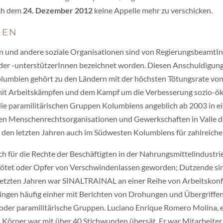
ach dem
24. Dezember 2012
keine Appelle mehr zu verschicken.
NEN
 und andere soziale Organisationen sind von RegierungsbeamtInn
oder -unterstützerInnen bezeichnet worden. Diesen Anschuldigun
olumbien gehört zu den Ländern mit der höchsten Tötungsrate von
t Arbeitskämpfen und dem Kampf um die Verbesserung sozio-ök
die paramilitärischen Gruppen Kolumbiens angeblich ab 2003 in e
gen Menschenrechtsorganisationen und Gewerkschaften in Valle d
in den letzten Jahren auch im Südwesten Kolumbiens für zahlreic
ür die Rechte der Beschäftigten in der Nahrungsmittelindustrie 
tet oder Opfer von Verschwindenlassen geworden; Dutzende sind 
etzten Jahren war SINALTRAINAL an einer Reihe von Arbeitskonfli
ingen häufig einher mit Berichten von Drohungen und Übergriffen
e oder paramilitärische Gruppen. Luciano Enrique Romero Molina,
n Körper war mit über 40 Stichwunden übersät. Er war Mitarbeite