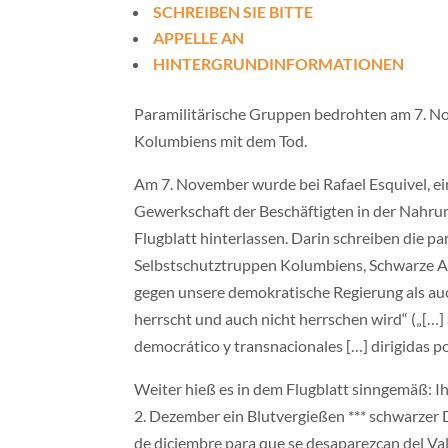
SCHREIBEN SIE BITTE
APPELLE AN
HINTERGRUNDINFORMATIONEN
Paramilitärische Gruppen bedrohten am 7. N
Kolumbiens mit dem Tod.
Am 7. November wurde bei Rafael Esquivel, e
Gewerkschaft der Beschäftigten in der Nahrun
Flugblatt hinterlassen. Darin schreiben die p
Selbstschutztruppen Kolumbiens, Schwarze Ad
gegen unsere demokratische Regierung als auc
herrscht und auch nicht herrschen wird“ („[…] 
democrático y transnacionales […] dirigidas por
Weiter hieß es in dem Flugblatt sinngemäß: Ih
2. Dezember ein Blutvergießen *** schwarzer D
de diciembre para que se desaparezcan del Val