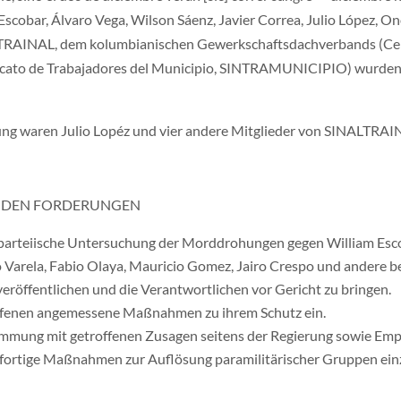
obar, Álvaro Vega, Wilson Sáenz, Javier Correa, Julio López, Ono
RAINAL, dem kolumbianischen Gewerkschaftsdachverbands (Centr
dicato de Trabajadores del Municipio, SINTRAMUNICIPIO) wurden 
ung waren Julio Lopéz und vier andere Mitglieder von SINALTRA
ENDEN FORDERUNGEN
unparteiische Untersuchung der Morddrohungen gegen William Escob
ro Varela, Fabio Olaya, Mauricio Gomez, Jairo Crespo und andere b
veröffentlichen und die Verantwortlichen vor Gericht zu bringen.
roffenen angemessene Maßnahmen zu ihrem Schutz ein.
stimmung mit getroffenen Zusagen seitens der Regierung sowie E
fortige Maßnahmen zur Auflösung paramilitärischer Gruppen einz