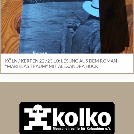
KÖLN / KERPEN 22./23.10: LESUNG AUS DEM ROMAN
"MARIELAS TRAUM" MIT ALEXANDRA HUCK