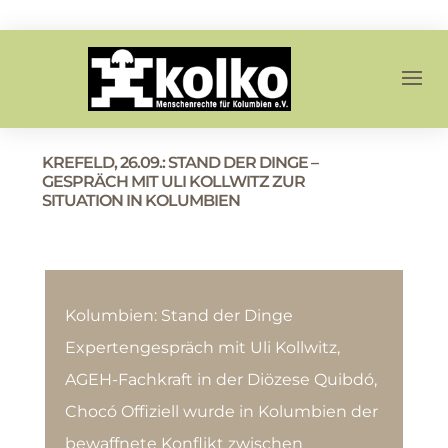
KREFELD, 26.09.: STAND DER DINGE –
GESPRÄCH MIT ULI KOLLWITZ ZUR
SITUATION IN KOLUMBIEN
Kolumbien: Stand der Dinge
Expertengespräch mit Uli Kollwitz,
AGEH-Fachkraft in der Diözese Quibdó,
Chocó Offiziell wurde in Kolumbien der
bewaffnete Konflikt zwischen