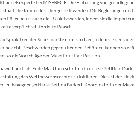
elthandelsexperte bei MISEREOR. Die Einhaltung von grundlegen
h staatliche Kontrolle sichergestellt werden. Die Regierungen un
iesen Fällen muss auch die EU aktiv werden, indem sie die Import
tte verpflichtet., forderte Paasch.
fspraktiken der Supermärkte unterstu tzen, indem sie den zurze
ferer bezieht. Beschwerden gegenu ber den Behörden können so 
n, so die Vorschläge der Make Fruit Fair Petition.
paweit noch bis Ende Mai Unterschriften fu r diese Petition. Dar
staltung des Wettbewerbsrechtes zu initiieren. Dies ist der einz
zu begegnen, erklärte Bettina Burkert, Koordinatorin der Make 