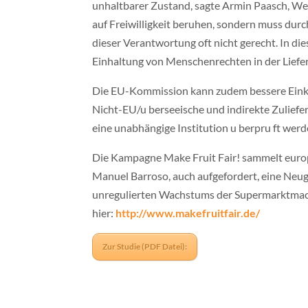
unhaltbarer Zustand, sagte Armin Paasch, W
auf Freiwilligkeit beruhen, sondern muss durc
dieser Verantwortung oft nicht gerecht. In d
Einhaltung von Menschenrechten in der Lieferke
Die EU-Kommission kann zudem bessere Einkau
Nicht-EU/u berseeische und indirekte Zulie
eine unabhängige Institution u berpru ft werde
Die Kampagne Make Fruit Fair! sammelt euro
Manuel Barroso, auch aufgefordert, eine Neuge
unregulierten Wachstums der Supermarktmacht 
hier:
http://www.makefruitfair.de/
Zur Studie (PDF Datei):