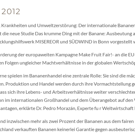
 2012
 Krankheiten und Umweltzerstörung: Der internationale Bananenh
 die neue Studie Das krumme Ding mit der Banane: Ausbeutung a
wicklungshilfswerk MISEREOR und SÜDWIND in Bonn vorgestellt 
orderung der europaweiten Kampagne Make Fruit Fair!- an die E
en Folgen ungleicher Machtverhältnisse in der globalen Wertschö
e spielen im Bananenhandel eine zentrale Rolle: Sie sind die mäc
n. Produktion und Handel werden durch ihre Vormachtstellung ge
dass sich ihre Lebens- und Arbeitsverhältnisse weiter verschlech
on im internationalen Großhandel und dem Überangebot auf den W
lantagen, erklärte Dr. Pedro Morazán, Experte fu r Weltwirtscha
and inzwischen mehr als zwei Prozent der Bananen aus dem fairen
schland verkauften Bananen keinerlei Garantie gegen ausbeuterisch