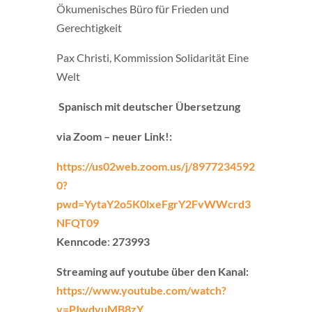
Ökumenisches Büro für Frieden und
Gerechtigkeit
Pax Christi, Kommission Solidarität Eine
Welt
Spanisch mit deutscher Übersetzung
via Zoom – neuer Link!:
https://us02web.zoom.us/j/8977234592
0?
pwd=YytaY2o5K0lxeFgrY2FvWWcrd3
NFQT09
Kenncode
:
273993
Streaming auf youtube über den Kanal:
https://www.youtube.com/watch?
v=PJwdvuMB8zY