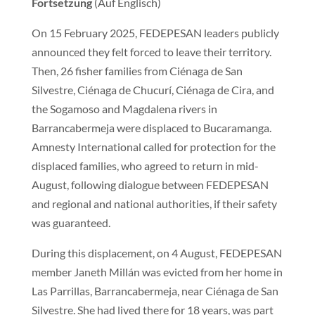
Fortsetzung
(Auf Englisch)
On 15 February 2025, FEDEPESAN leaders publicly
announced they felt forced to leave their territory.
Then, 26 fisher families from Ciénaga de San
Silvestre, Ciénaga de Chucurí, Ciénaga de Cira, and
the Sogamoso and Magdalena rivers in
Barrancabermeja were displaced to Bucaramanga.
Amnesty International called for protection for the
displaced families, who agreed to return in mid-
August, following dialogue between FEDEPESAN
and regional and national authorities, if their safety
was guaranteed.
During this displacement, on 4 August, FEDEPESAN
member Janeth Millán was evicted from her home in
Las Parrillas, Barrancabermeja, near Ciénaga de San
Silvestre. She had lived there for 18 years, was part