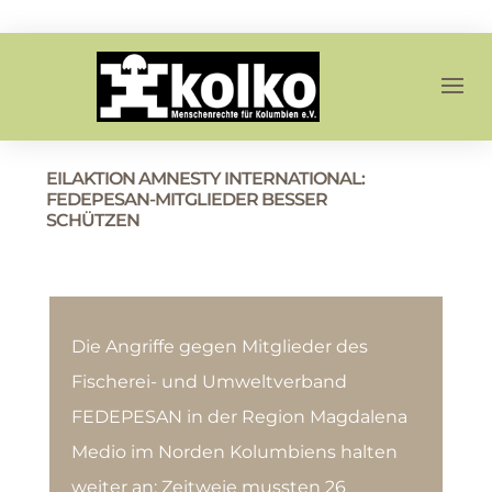
EILAKTION AMNESTY INTERNATIONAL:
FEDEPESAN-MITGLIEDER BESSER
SCHÜTZEN
Die Angriffe gegen Mitglieder des
Fischerei- und Umweltverband
FEDEPESAN in der Region Magdalena
Medio im Norden Kolumbiens halten
weiter an: Zeitweie mussten 26