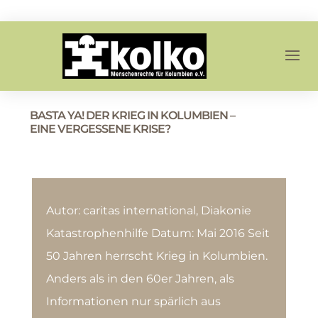
BASTA YA! DER KRIEG IN KOLUMBIEN –
EINE VERGESSENE KRISE?
Autor: caritas international, Diakonie
Katastrophenhilfe Datum: Mai 2016 Seit
50 Jahren herrscht Krieg in Kolumbien.
Anders als in den 60er Jahren, als
Informationen nur spärlich aus