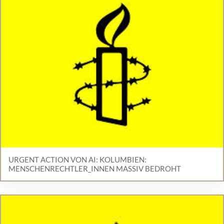
URGENT ACTION VON AI: KOLUMBIEN:
MENSCHENRECHTLER_INNEN MASSIV BEDROHT