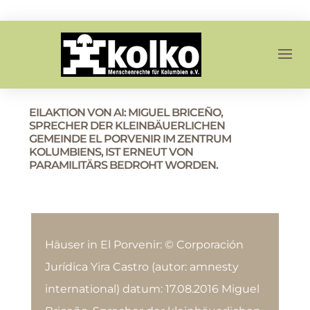
EILAKTION VON AI: MIGUEL BRICEÑO,
SPRECHER DER KLEINBÄUERLICHEN
GEMEINDE EL PORVENIR IM ZENTRUM
KOLUMBIENS, IST ERNEUT VON
PARAMILITÄRS BEDROHT WORDEN.
Häuser in El Porvenir: © Corporación
Jurídica Yira Castro (autor: amnesty
international) datum: 17.08.2016 Miguel