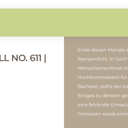
Ende diesen Monats 
 NO. 611 |
Rampenlicht. In Genf
Menschenrechtsrat sta
Hochkommissarin für
Bachelet, sollte der
Einiges zu denken geb
eine fehlende Umse
hinweisen sowie eine