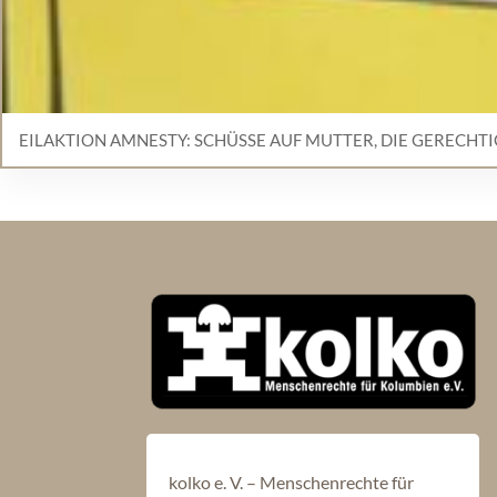
EILAKTION AMNESTY: SCHÜSSE AUF MUTTER, DIE GERECHT
kolko e. V. – Menschenrechte für