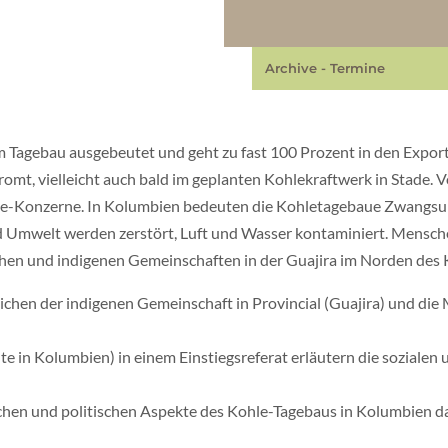
Archive - Termine
im Tagebau ausgebeutet und geht zu fast 100 Prozent in den Expo
omt, vielleicht auch bald im geplanten Kohlekraftwerk in Stade. 
gie-Konzerne. In Kolumbien bedeuten die Kohletagebaue Zwangs
Umwelt werden zerstört, Luft und Wasser kontaminiert. Mensche
schen und indigenen Gemeinschaften in der Guajira im Norden des
lichen der indigenen Gemeinschaft in Provincial (Guajira) und d
 in Kolumbien) in einem Einstiegsreferat erläutern die sozialen
tlichen und politischen Aspekte des Kohle-Tagebaus in Kolumbien da