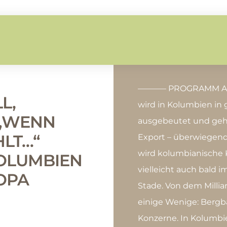
———– PROGRAMM AKT
L,
wird in Kolumbien in
R „WENN
ausgebeutet und geht
HLT…“
Export – überwiegend
wird kolumbianische K
KOLUMBIEN
vielleicht auch bald 
OPA
Stade. Von dem Millia
einige Wenige: Bergb
Konzerne. In Kolumbi