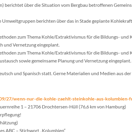
) berichtet über die Situation vom Bergbau betroffenen Gemeinsc
e Umweltgruppen berichten über das in Stade geplante Kohlekr
 Methoden zum Thema Kohle/Extraktivismus für die Bildungs- un
ch und Vernetzung eingeplant.
 Methoden zum Thema Kohle/Extraktivismus für die Bildungs- un
 Austausch sowie gemeinsame Planung und Vernetzung eingeplant.
eutsch und Spanisch statt. Gerne Materialien und Medien aus der 
09/27/wenn-nur-die-kohle-zaehlt-steinkohle-aus-kolumbien-f
uernreihe 1 – 21706 Drochtersen-Hüll (76,6 km von Hamburg)
erpflegung!
chätzung)
des ABC – Stichwort „Kolumbien“