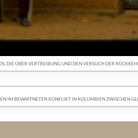
OS, DIE ÜBER VERTREIBUNG UND DEN VERSUCH DER RÜCKKE
EN IM BEWAFFNETEN KONFLIKT IN KOLUMBIEN ZWISCHEN G