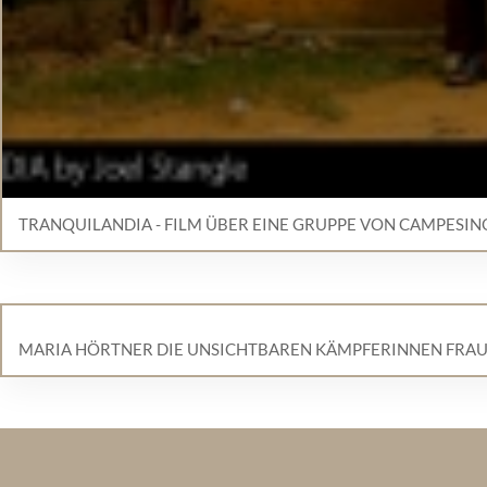
TRANQUILANDIA - FILM ÜBER EINE GRUPPE VON CAMPESIN
MARIA HÖRTNER DIE UNSICHTBAREN KÄMPFERINNEN FRAU