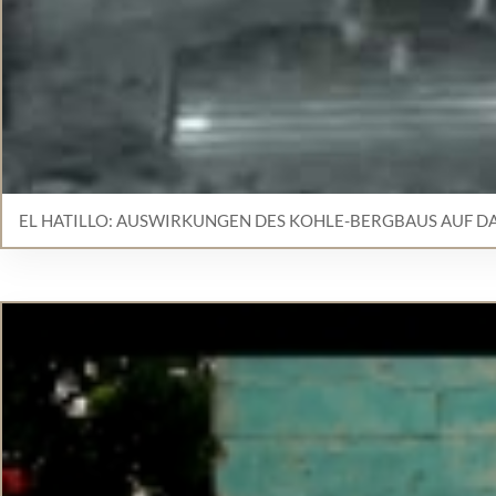
EL HATILLO: AUSWIRKUNGEN DES KOHLE-BERGBAUS AUF D