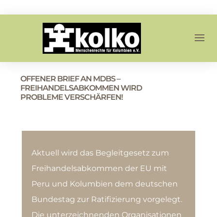
OFFENER BRIEF AN MDBS –
FREIHANDELSABKOMMEN WIRD
PROBLEME VERSCHÄRFEN!
Aktuell wird das Begleitgesetz zum
Freihandelsabkommen der EU mit
Peru und Kolumbien dem deutschen
Bundestag zur Ratifizierung vorge­legt.
Die unterzeich­nenden Organisationen