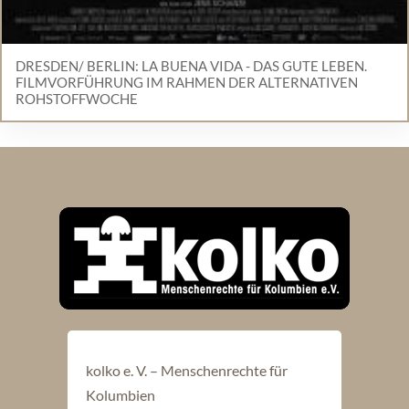
DRESDEN/ BERLIN: LA BUENA VIDA - DAS GUTE LEBEN.
FILMVORFÜHRUNG IM RAHMEN DER ALTERNATIVEN
ROHSTOFFWOCHE
kolko e. V. – Menschenrechte für
Kolumbien