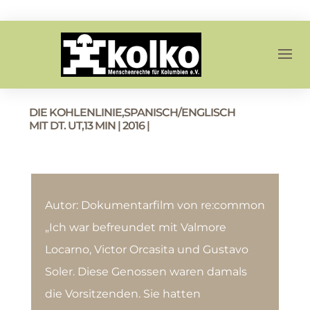
DIE KOHLENLINIE,SPANISCH/ENGLISCH
MIT DT. UT,13 MIN | 2016 |
Autor: Dokumentarfilm von re:common
„Ich war befreundet mit Valmore
Locarno, Victor Orcasita und Gustavo
Soler. Diese Genossen waren damals
die Vorsitzenden. Sie hatten