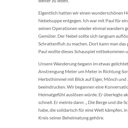
weiter zu leben.
Eigentlich hatten wir einen wunderschönen He
Nebelsuppe entgegen. Ich war mit Paul für ein
seinen Operationen wieder einmal wandern gehe
Gemüter. Der Nebel sollte sich langsam auflös
Schrattenfluh zu machen. Dort kann man das 
Paul wollte dieses Schauspiel mitbekommen un
Unsere Wanderung begann im etwas gelichtete
Anstrengung Meter um Meter in Richtung Sonne
Herbsthimmel mit Blick auf Eiger, Mönch und 
beeindrucken. Wir begannen eine Konversation 
Heimatgefühl auslösen würde. Er überlegte ak
schnell. Er meinte dann: „ Die Berge und die S
habe, die solidarisch für eine Welt kämpfen, i
Kreis seiner Beheimatung gehöre.