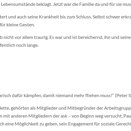
en Lebensumstände beklagt. Jetzt war die Familie da und für sie mu
rt und auch seine Krankheit bis zum Schluss. Selbst schwer erkrank
für kleine Gesten.
 nicht vor allem traurig. Es war und ist bereichernd, ihn und sein
entlich noch lange.
arisch dafür kämpfen, damit niemand mehr fliehen muss!“ (Peter 
adette, gehörten als Mitglieder und Mitbegründer der Arbeitsgr
 mit anderen Mitgliedern der ask – von Beginn weg versucht, Paul
auch eine Möglichkeit zu geben, sein Engagement für soziale Gerec