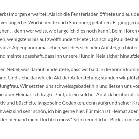
rbstmorgen erwartet. Als ich die Fensterläden öffnete und aus dem
 verlängertes Wochenende nach Sörenberg gefahren. Er ging gerne 
n, „ denn wer weiss, wie lange ich dies noch kann,“. Beim Hören 
en, wenigstens bis auf zwölfhundert Meter. Ich schlug Paul desha
ganze Alpenpanorama sehen, welches sich beim Aufsteigen hinter 
d meinte spasshaft, dass ihn unsere Hündin Nela sicher hinaufz
n Nebel, was darauf hindeutete, dass wir bald in die Sonne komm
. Und siehe da: wie ein Akt der Auferstehung standen wir plötzli
Jungfrau. Wir setzten uns schweissgebadet hin und liessen uns vo
über Heimat. Ich fragte Paul, ob ein solcher Anblick bei ihm als 
tiv und büschelte lange seine Gedanken, denn aufgrund seiner Kr
chweiz sind sehr schön, ich bin gerne hier. Für mich ist Heimat ab
n der niemand mehr flüchten muss.“ Sein freundlicher Blick zu mir 