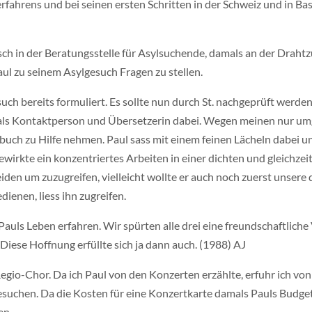
ahrens und bei seinen ersten Schritten in der Schweiz und in Base
.
Tisch in der Beratungsstelle für Asylsuchende, damals an der Drahtz
aul zu seinem Asylgesuch Fragen zu stellen.
uch bereits formuliert. Es sollte nun durch St. nachgeprüft werden
war als Kontaktperson und Übersetzerin dabei. Wegen meinen nur 
buch zu Hilfe nehmen. Paul sass mit einem feinen Lächeln dabei u
ewirkte ein konzentriertes Arbeiten in einer dichten und gleichz
heiden um zuzugreifen, vielleicht wollte er auch noch zuerst unser
ienen, liess ihn zugreifen.
 Pauls Leben erfahren. Wir spürten alle drei eine freundschaftlic
iese Hoffnung erfüllte sich ja dann auch. (1988) AJ
 Regio-Chor. Da ich Paul von den Konzerten erzählte, erfuhr ich vo
suchen. Da die Kosten für eine Konzertkarte damals Pauls Budget
en.