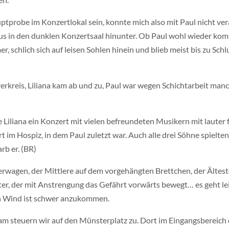
uptprobe im Konzertlokal sein, konnte mich also mit Paul nicht v
s in den dunklen Konzertsaal hinunter. Ob Paul wohl wieder komm
, schlich sich auf leisen Sohlen hinein und blieb meist bis zu Schl
erkreis, Liliana kam ab und zu, Paul war wegen Schichtarbeit man
 Liliana ein Konzert mit vielen befreundeten Musikern mit lauter
 im Hospiz, in dem Paul zuletzt war. Auch alle drei Söhne spielt
rb er. (BR)
derwagen, der Mittlere auf dem vorgehängten Brettchen, der Ältest
er, der mit Anstrengung das Gefährt vorwärts bewegt… es geht lei
en Wind ist schwer anzukommen.
 steuern wir auf den Münsterplatz zu. Dort im Eingangsbereich d