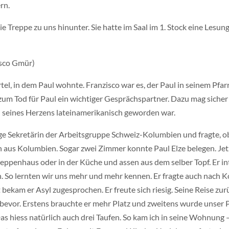
rn.
 Treppe zu uns hinunter. Sie hatte im Saal im 1. Stock eine Lesung 
isco Gmür)
tel, in dem Paul wohnte. Franzisco war es, der Paul in seinem Pfa
um Tod für Paul ein wichtiger Gesprächspartner. Dazu mag sicher 
il seines Herzens lateinamerikanisch geworden war.
e Sekretärin der Arbeitsgruppe Schweiz-Kolumbien und fragte, o
n aus Kolumbien. Sogar zwei Zimmer konnte Paul Elze belegen. Je
eppenhaus oder in der Küche und assen aus dem selber Topf. Er inte
en. So lernten wir uns mehr und mehr kennen. Er fragte auch nach 
 bekam er Asyl zugesprochen. Er freute sich riesig. Seine Reise zu
 bevor. Erstens brauchte er mehr Platz und zweitens wurde unser P
Das hiess natürlich auch drei Taufen. So kam ich in seine Wohnun