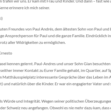
n trafen wir uns. Er kam mit Frau und Kinder. Und dann – fast wie
 Gerne erinnere ich mich seiner.
i)
guten Freundes von Paul Andrés, dem ältesten Sohn von Paul und Lil
ige Ansprechperson für Paul und die ganze Familie. Eindrücklich i
rotz aller Widrigkeiten zu ermöglichen.
Ernesto
Basel kennen gelernt. Paul-Andres und unser Sohn Gian besuchten
seither immer Kontakt zu Eurer Familie gehabt, im Quartier, auf S
em Matthäusspielplatz interessante Gespräche über das Leben im Al
 und natürlich über die Kinder. Er war ein engagierter Vater un
ls Würde und Integrität. Wegen seiner politischen Überzeugunge
der Schweiz neu angefangen. Obwohl es nie mehr dazu kam, dass er 