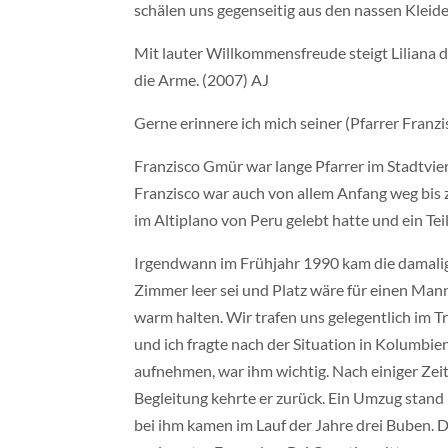
schälen uns gegenseitig aus den nassen Kleide
Mit lauter Willkommensfreude steigt Liliana die
die Arme. (2007) AJ
Gerne erinnere ich mich seiner (Pfarrer Franz
Franzisco Gmür war lange Pfarrer im Stadtvier
Franzisco war auch von allem Anfang weg bis z
im Altiplano von Peru gelebt hatte und ein Te
Irgendwann im Frühjahr 1990 kam die damalig
Zimmer leer sei und Platz wäre für einen Man
warm halten. Wir trafen uns gelegentlich im Tr
und ich fragte nach der Situation in Kolumbi
aufnehmen, war ihm wichtig. Nach einiger Zeit
Begleitung kehrte er zurück. Ein Umzug stand
bei ihm kamen im Lauf der Jahre drei Buben. 