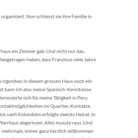
organisiert. Nun schliesst sie ihre Familie in
rrhaus ein Zimmer gab. Und nicht nur das,
beigetragen haben, dass Franzisco viele Jahre
b irgendwo in diesem grossen Haus noch ein
tzt kann ich also meine Spanisch-Kenntnisse
ressierte sich für meine Tätigkeit in Peru
Kontaktmöglichkeiten im Quartier. Kontakte
rück nach Kolumbien erfolgte zwecks Heirat. In
farrhaus abgerissen. Alles musste raus. Und
g – mehrmals, immer ganz herzlich willkommen