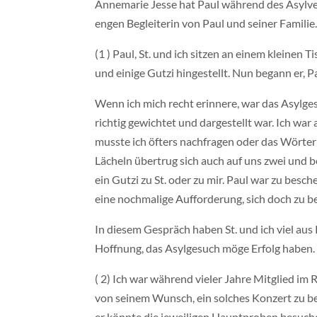
Annemarie Jesse hat Paul während des Asylverf
engen Begleiterin von Paul und seiner Familie
(1 ) Paul, St. und ich sitzen an einem kleinen 
und einige Gutzi hingestellt. Nun begann er, P
Wenn ich mich recht erinnere, war das Asylges
richtig gewichtet und dargestellt war. Ich 
musste ich öfters nachfragen oder das Wörter
Lächeln übertrug sich auch auf uns zwei und b
ein Gutzi zu St. oder zu mir. Paul war zu besc
eine nochmalige Aufforderung, sich doch zu bed
In diesem Gespräch haben St. und ich viel aus
Hoffnung, das Asylgesuch möge Erfolg haben. D
( 2) Ich war während vieler Jahre Mitglied im
von seinem Wunsch, ein solches Konzert zu be
er könnte die jeweiligen Hauptproben besuch