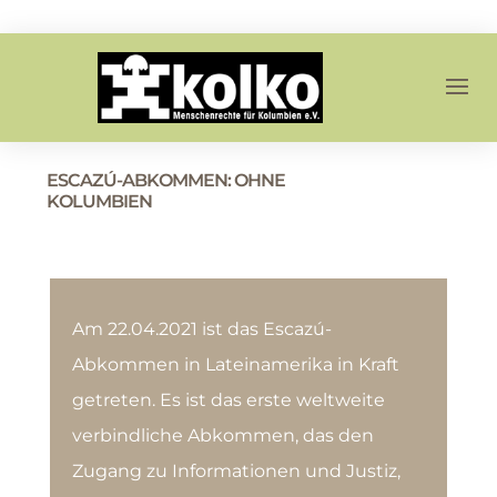
ESCAZÚ-ABKOMMEN: OHNE
KOLUMBIEN
Am 22.04.2021 ist das Escazú-
Abkommen in Lateinamerika in Kraft
getreten. Es ist das erste weltweite
verbindliche Abkommen, das den
Zugang zu Informationen und Justiz,