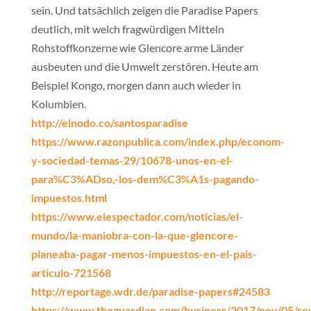
sein. Und tatsächlich zeigen die Paradise Papers
deutlich, mit welch fragwürdigen Mitteln
Rohstoffkonzerne wie Glencore arme Länder
ausbeuten und die Umwelt zerstören. Heute am
Beispiel Kongo, morgen dann auch wieder in
Kolumbien.
http://elnodo.co/santosparadise
https://www.razonpublica.com/index.php/econom-
y-sociedad-temas-29/10678-unos-en-el-
para%C3%ADso,-los-dem%C3%A1s-pagando-
impuestos.html
https://www.elespectador.com/noticias/el-
mundo/la-maniobra-con-la-que-glencore-
planeaba-pagar-menos-impuestos-en-el-pais-
articulo-721568
http://reportage.wdr.de/paradise-papers#24583
https://www.theguardian.com/business/2017/nov/05/re