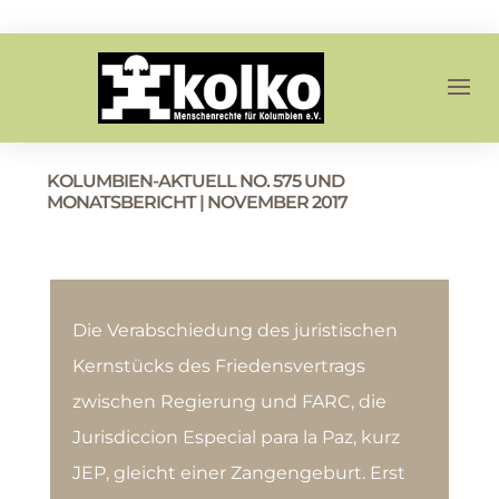
KOLUMBIEN-AKTUELL NO. 575 UND
MONATSBERICHT | NOVEMBER 2017
Die Verabschiedung des juristischen
Kernstücks des Friedensvertrags
zwischen Regierung und FARC, die
Jurisdiccion Especial para la Paz, kurz
JEP, gleicht einer Zangengeburt. Erst