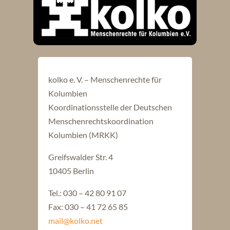
kolko e. V. – Menschenrechte für
Kolumbien
Koordinationsstelle der Deutschen
Menschenrechtskoordination
Kolumbien (MRKK)
Greifswalder Str. 4
10405 Berlin
Tel.: 030 – 42 80 91 07
Fax: 030 – 41 72 65 85
mail@kolko.net