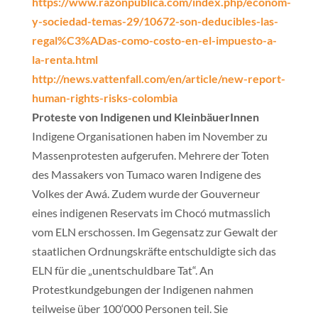
https://www.razonpublica.com/index.php/econom-
y-sociedad-temas-29/10672-son-deducibles-las-
regal%C3%ADas-como-costo-en-el-impuesto-a-
la-renta.html
http://news.vattenfall.com/en/article/new-report-
human-rights-risks-colombia
Proteste von Indigenen und KleinbäuerInnen
Indigene Organisationen haben im November zu
Massenprotesten aufgerufen. Mehrere der Toten
des Massakers von Tumaco waren Indigene des
Volkes der Awá. Zudem wurde der Gouverneur
eines indigenen Reservats im Chocó mutmasslich
vom ELN erschossen. Im Gegensatz zur Gewalt der
staatlichen Ordnungskräfte entschuldigte sich das
ELN für die „unentschuldbare Tat“. An
Protestkundgebungen der Indigenen nahmen
teilweise über 100‘000 Personen teil. Sie