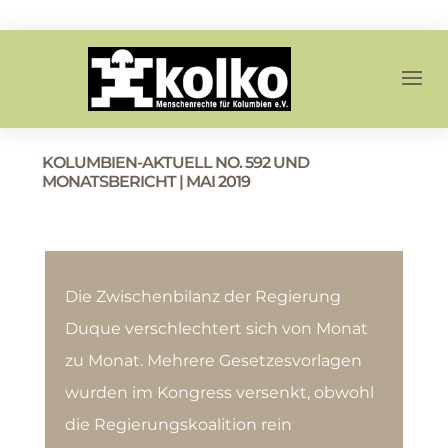
KOLUMBIEN-AKTUELL NO. 592 UND
MONATSBERICHT | MAI 2019
Die Zwischenbilanz der Regierung
Duque verschlechtert sich von Monat
zu Monat. Mehrere Gesetzesvorlagen
wurden im Kongress versenkt, obwohl
die Regierungskoalition rein