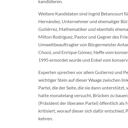
kandidieren.
Weitere Kandidaten sind Ingrid Betancourt fü
Hernández, Unternehmer und ehemaliger Bürg
Gutiérrez, Mathematiker und ebenfalls ehema
Milton Rodríguez, Pastor und Gegner des Fri
Umweltbeauftragter von Bürgermeister Anta
Chocó, und Enrique Gómez, Neffe vom konserv
1995 ermordet wurde und Enkel vom konserv
Experten sprechen vor allem Gutierrez und Pe
wichtiger Stein auf dieser Waage zwischen link
Partei, die der Seite, die sie dann unterstütz
hatte monatelang versucht, Brücken zu bauen,
(Präsident der liberalen Partei) öffentlich al
kritisiert, worauf dieser sich dafür entschied
kehren.