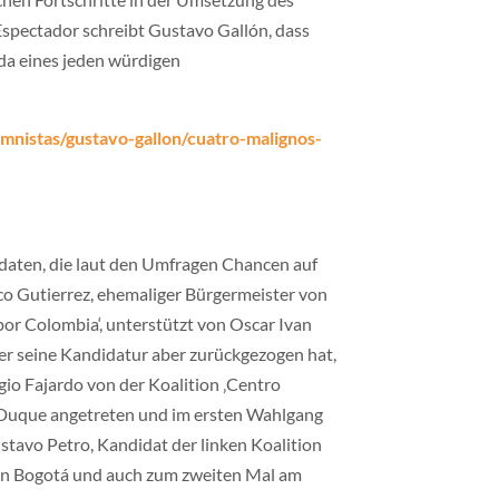
spectador schreibt Gustavo Gallón, dass
nda eines jeden würdigen
mnistas/gustavo-gallon/cuatro-malignos-
daten, die laut den Umfragen Chancen auf
ico Gutierrez, ehemaliger Bürgermeister von
por Colombia‘, unterstützt von Oscar Ivan
er seine Kandidatur aber zurückgezogen hat,
gio Fajardo von der Koalition ‚Centro
d Duque angetreten und im ersten Wahlgang
stavo Petro, Kandidat der linken Koalition
 von Bogotá und auch zum zweiten Mal am