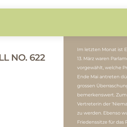
Im letzten Monat ist 
L NO. 622
13. März waren Parla
vorgewählt, welche P
Ende Mai antreten dür
grossen Überraschun
bemerkenswert. Zum B
Vertreterin der ‘Niem
zu werden. Ebenso wu
Friedenssitze für das 