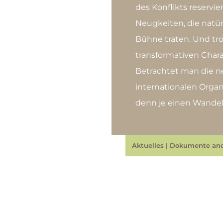
des Konflikts reservie
Neugkeiten, die natür
Bühne traten. Und tro
transformativen Char
Betrachtet man die n
internationalen Orga
denn je einen Wandel
Aktuelles
|
Dokumente and