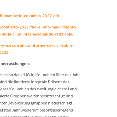
-humanitario-colombia-2022-dih
conflicto/2021-fue-el-ano-mas-violento-
de-la-cruz-internacional-de-cruz-roja/
o-y-narcotrafico/informe-de-cicr-sobre-
60203
 Überraschungen:
mission der UNO in Kolumbien über das Jahr
ind die limitierte integrale Präsenz des
t, dass Kolumbien das zweitungleichste Land
isierte Gruppen weiter beeinträchtigt und
mmter Bevölkerungsgruppen niederschlägt.
 letzten Jahr wiederum besorgniserregend
chen Fortschritte in der Umsetzung des