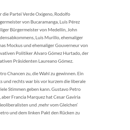
r die Partei Verde Oxígeno, Rodolfo
ermeister von Bucaramanga, Luis Pérez
liger Bürgermeister von Medellín, John
edensabkommens, Luis Murillo, ehemaliger
nas Mockus und ehemaliger Gouverneur von
ativen Politiker Alvaro Gómez Hurtado, der
ativen Präsidenten Laureano Gómez.
tro Chancen zu, die Wahl zu gewinnen. Ein
s und rechts war bis vor kurzem die liberale
t, viele Stimmen geben kann. Gustavo Petro
 aber Francia Marquez hat Cesar Gaviria
s Neoliberalisten und ‚mehr vom Gleichen‘
, Petro und dem linken Pakt den Rücken zu