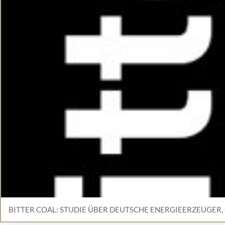
BITTER COAL: STUDIE ÜBER DEUTSCHE ENERGIEERZEUGER