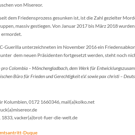
uschen von Misereor.
it dem Friedensprozess gesunken ist, ist die Zahl gezielter Mor
 Gruppen, massiv gestiegen. Von Januar 2017 bis März 2018 wurde
n ermordet.
C-Guerilla unterzeichneten im November 2016 ein Friedensabkom
nter dem neuen Präsidenten fortgesetzt werden, steht noch nich
on pro Colombia – Mönchengladbach, dem Werk für Entwicklungszusamme
hen Büro für Frieden und Gerechtigkeit e.V. sowie pax christi – Deutsc
ür Kolumbien, 0172 1660346, mail(a)kolko.net
ruck(a)misereor.de
1 1833, vacker(a)brot-fuer-die-welt.de
mtsantritt-Duque