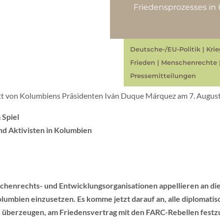
Friedensprozesses in 
Deutsche-/EU-Politik
|
Kri
Frieden
|
Menschenrechte
Pressemitteilungen
t von Kolumbiens Präsidenten Iván Duque Márquez am 7. August
 Spiel
nd Aktivisten in Kolumbien
henrechts- und Entwicklungsorganisationen appellieren an die
olumbien einzusetzen. Es komme jetzt darauf an, alle diplomati
 überzeugen, am Friedensvertrag mit den FARC-Rebellen festz