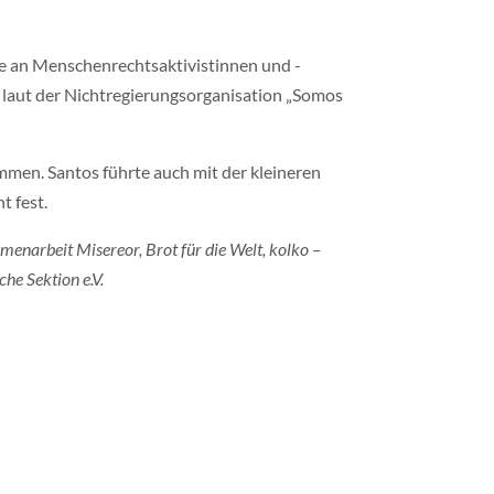
de an Menschenrechtsaktivistinnen und -
n laut der Nichtregierungsorganisation „Somos
men. Santos führte auch mit der kleineren
t fest.
narbeit Misereor, Brot für die Welt, kolko –
he Sektion e.V.