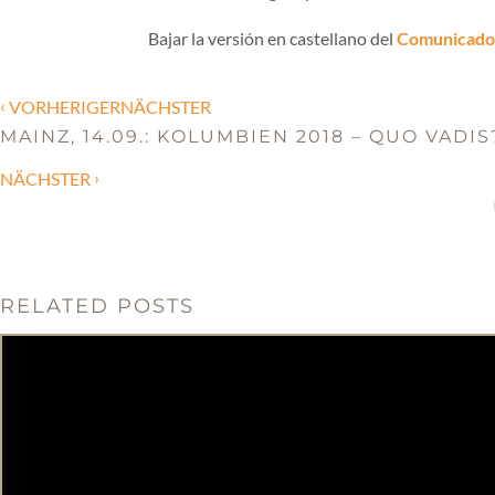
Bajar la versión en castellano del
Comunicado
‹
VORHERIGERNÄCHSTER
MAINZ, 14.09.: KOLUMBIEN 2018 – QUO VADIS
›
NÄCHSTER
RELATED POSTS