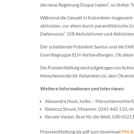
die neue Regierung Duque haben“, so Stefan T
Während die Gewalt in Kolumbien insgesamt se
aktivisten, vor allem durch paramilitärische
Defensores“ 158 Aktivistinnen und Aktiviste
Der scheidende Präsident Santos und die FAR
Guerillagruppe ELN Verhandlungen. Ob diese u
Die Pressemitteilung wird mitgetragen von Acti
Menschenrechte für Kolumbien e.V., dem Ökumenisc
Weitere Informationen und Interviews:
Alexandra Huck, kolko – Menschenrechte f
Rebecca Struck, Misereor, 0241 442 110, st
Renate Vacker, Brot für die Welt, 030 6521
Pressemitteilung als pdf zum download
PM-A