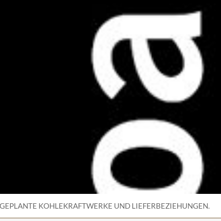
, GEPLANTE KOHLEKRAFTWERKE UND LIEFERBEZIEHUNGEN.