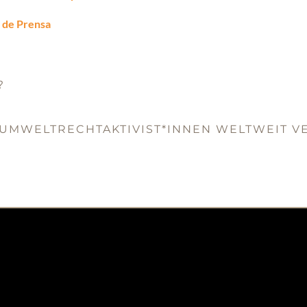
 de Prensa
?
UMWELTRECHTAKTIVIST*INNEN WELTWEIT VE