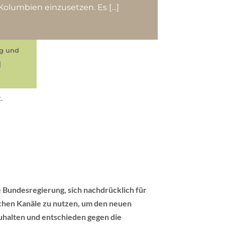
Kolumbien einzusetzen. Es […]
eg und
|
.
 Bundesregierung, sich nachdrücklich für
schen Kanäle zu nutzen, um den neuen
uhalten und entschieden gegen die