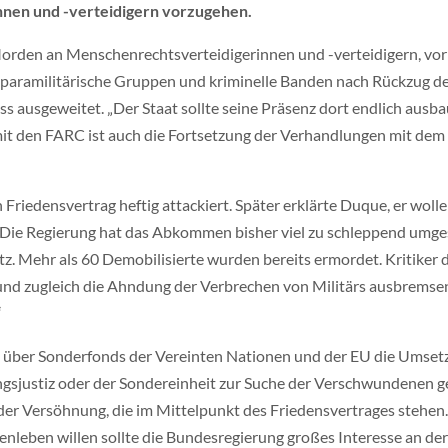
nen und -verteidigern vorzugehen.
Morden an Menschenrechtsverteidigerinnen und -verteidigern, vor 
en paramilitärische Gruppen und kriminelle Banden nach Rückzug
uss ausgeweitet. „Der Staat sollte seine Präsenz dort endlich aus
it den FARC ist auch die Fortsetzung der Verhandlungen mit dem
edensvertrag heftig attackiert. Später erklärte Duque, er wolle n
„Die Regierung hat das Abkommen bisher viel zu schleppend umg
tz. Mehr als 60 Demobilisierte wurden bereits ermordet. Kritiker 
n und zugleich die Ahndung der Verbrechen von Militärs ausbrem
“
e über Sonderfonds der Vereinten Nationen und der EU die Umse
justiz oder der Sondereinheit zur Suche der Verschwundenen ge
r Versöhnung, die im Mittelpunkt des Friedensvertrages stehen. V
nleben willen sollte die Bundesregierung großes Interesse an d