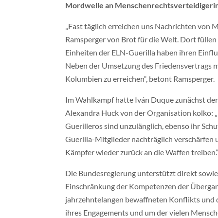
Mordwelle an Menschenrechtsverteidigerin
„Fast täglich erreichen uns Nachrichten von 
Ramsperger von Brot für die Welt. Dort füll
Einheiten der ELN-Guerilla haben ihren Einfl
Neben der Umsetzung des Friedensvertrags m
Kolumbien zu erreichen“, betont Ramsperger.
Im Wahlkampf hatte Iván Duque zunächst den Fri
Alexandra Huck von der Organisation kolko: 
Guerilleros sind unzulänglich, ebenso ihr Schu
Guerilla-Mitglieder nachträglich verschärfe
Kämpfer wieder zurück an die Waffen treiben.
Die Bundesregierung unterstützt direkt sowi
Einschränkung der Kompetenzen der Übergangs
jahrzehntelangen bewaffneten Konflikts und de
ihres Engagements und um der vielen Mensche