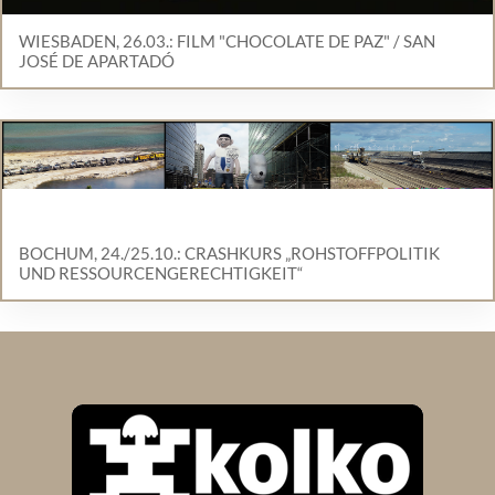
WIESBADEN, 26.03.: FILM "CHOCOLATE DE PAZ" / SAN
JOSÉ DE APARTADÓ
BOCHUM, 24./25.10.: CRASHKURS „ROHSTOFFPOLITIK
UND RESSOURCENGERECHTIGKEIT“