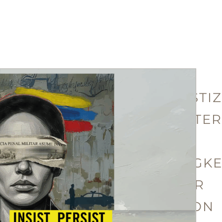
MILITÄRJUSTIZ
TRÄGT WEITER
ZU
STRAFLOSIGKE
BEI – NEUER
BERICHT VON