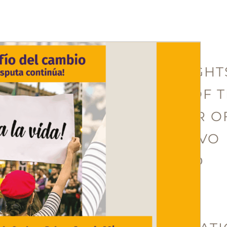
HUMAN RIGHT
BALANCE OF 
THIRD YEAR O
THE GUSTAVO
PETRO AND
FRANCIA
MÁRQUEZ