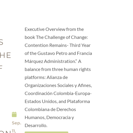
Executive Overview from the
book The Challenge of Change:
S
Contention Remains- Third Year
of the Gustavo Petro and Francia
THE
Márquez Administration.“ A
F
balance from three human rights
platforms: Alianza de
Organizaciones Sociales y Afines,
Coordinación Colombia-Europa-
Estados Unidos, and Plataforma
Colombiana de Derechos
Humanos, Democracia y
Sep.
Desarrollo.
11,