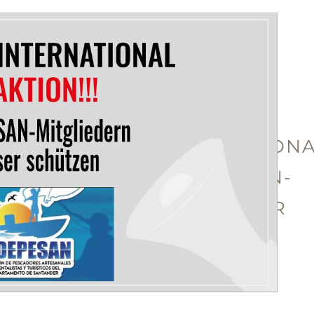
EILAKTION
AMNESTY
INTERNATIONA
FEDEPESAN-
MITGLIEDER
BESSER
SCHÜTZEN