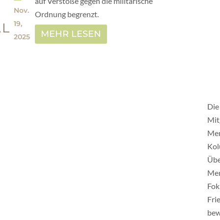
auf Verstöße gegen die militärische
Nov.
Ordnung begrenzt.
19,
AL
MEHR LESEN
2025
Die
Mit
Men
Kol
Übe
Men
Fok
Fri
bew