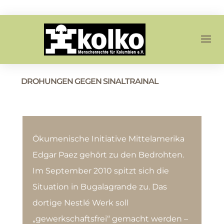
DROHUNGEN GEGEN SINALTRAINAL
Ökumenische Initiative Mittelamerika
Edgar Paez gehört zu den Bedrohten.
Im September 2010 spitzt sich die
Situation in Bugalagrande zu. Das
dortige Nestlé Werk soll
„gewerkschaftsfrei“ gemacht werden –