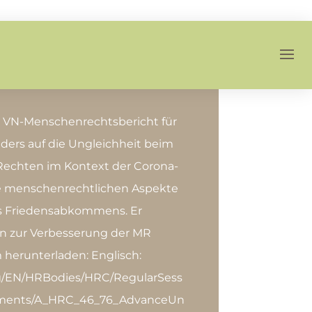
r VN-Menschenrechtsbericht für
ders auf die Ungleichheit beim
echten im Kontext der Corona-
e menschenrechtlichen Aspekte
s Friedensabkommens. Er
n zur Verbesserung der MR
m herunterladen: Englisch:
rg/EN/HRBodies/HRC/RegularSess
uments/A_HRC_46_76_AdvanceUn