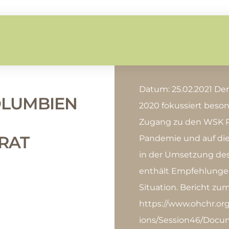
Datum: 25.02.2021 De
OLUMBIEN
2020 fokussiert beson
Zugang zu den WSK R
RAT
Pandemie und auf di
in der Umsetzung de
enthält Empfehlunge
Situation. Bericht zu
https://www.ohchr.o
ions/Session46/Doc