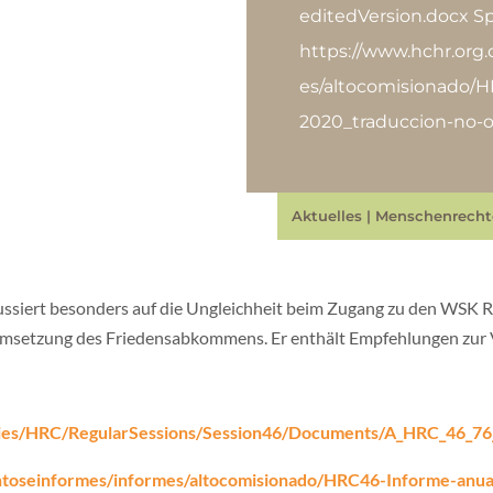
editedVersion.docx Sp
https://www.hchr.org
es/altocomisionado/
2020_traduccion-no-o
Aktuelles
|
Menschenrecht
ssiert besonders auf die Ungleichheit beim Zugang zu den WSK
Umsetzung des Friedensabkommens. Er enthält Empfehlungen zur 
ies/HRC/RegularSessions/Session46/Documents/A_HRC_46_76
toseinformes/informes/altocomisionado/HRC46-Informe-anual-