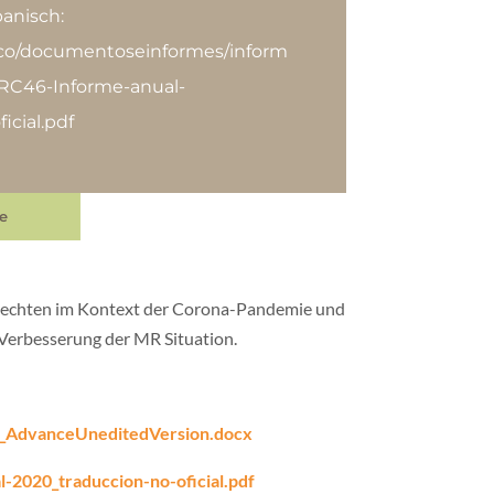
anisch:
.co/documentoseinformes/inform
HRC46-Informe-anual-
ficial.pdf
e
 Rechten im Kontext der Corona-Pandemie und
Verbesserung der MR Situation.
_AdvanceUneditedVersion.docx
2020_traduccion-no-oficial.pdf