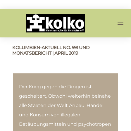
KOLUMBIEN-AKTUELL NO. 591 UND
MONATSBERICHT | APRIL 2019
Der Krieg gegen die Drogen ist
gescheitert. Obwohl weiterhin beinahe
alle Staaten der Welt Anbau, Handel
und Konsum von illegalen
Betäubungsmitteln und psychotropen