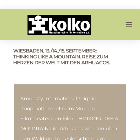
WIESBADEN, 13./14./15. SEPTEMBER:
THINKING LIKE A MOUNTAIN. REISE ZUM
HERZEN DER WELT MIT DEN ARHUACOS.
Amnesty International zeigt in
Kooperation mit dem Murnau-
Filmtheater den Film: THINKING LIKE A
MOUNTAIN Die Arhuacos wachen über
den Wald und das Gletschereis von