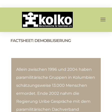
FACTSHEET: DEMOBILISIERUNG
Allein zwischen 1996 und 2004 haben
paramilitärische Gruppen in Kolumbien
schätzungsweise 13.000 Menschen
ermordet. Ende 2002 nahm die
Regierung Uribe Gespräche mit dem
paramilitärischen Dachverband