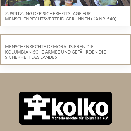
ZUSPITZUNG DER SICHERHEITSLAGE FÜR
MENSCHENRECHTSVERTEIDIGER_INNEN (KA NR. 540)
MENSCHENRECHTE DEMORALISIEREN DIE
KOLUMBIANISCHE ARMEE UND GEFÄHRDEN DIE
SICHERHEIT DES LANDES