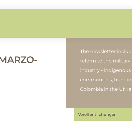
The newsletter includ
 MARZO-
reform to the military
industry - indigenou
communities; human r
Colombia in the UN; 
Veröffentlichungen