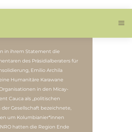
n in ihrem Statement die
ntaren des Präsidialberaters für
solidierung, Emilio Archila
h eine Humanitäre Karawane
r Organisationen in den Micay-
t Cauca als „politischen
 der Gesellschaft bezeichnete,
zen um Kolumbianier*innen
ie NRO hatten die Region Ende