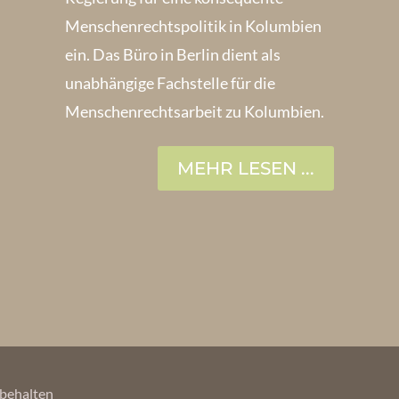
Menschenrechts­politik in Kolum­bien
ein. Das Büro in Berlin dient als
unabhängige Fachstelle für die
Menschen­rechtsarbeit zu Kolumbien.
MEHR LESEN ...
orbehalten