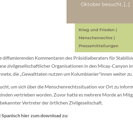
Oktober besucht, […]
Krieg und Frieden
|
Menschenrechte
|
Pressemitteilungen
 diffamierenden Kommentaren des Präsidialberaters für Stabilisi
ane zivilgesellschaftlicher Organisationen in den Micay-Canyon i
chnete, die „Gewalttaten nutzen um Kolumbianier*innen weiter zu 
cht, um sich über die Menschenrechtssituation vor Ort zu inform
einden vertrieben worden. Zuvor hatte es mehrere Morde an Mitg
ekannter Vertreter der örtlichen Zivilgesellschaft.
nd Spanisch hier zum download zu: