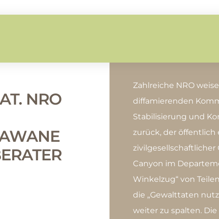
Zahlreiche NRO weise
AT. NRO
diffamierenden Komme
Stabilisierung und Kon
RAWANE
zurück, der öffentlic
zivilgesellschaftliche
BERATER
Canyon im Departemen
Winkelzug“ von Teilen
die „Gewalttaten nut
weiter zu spalten. D